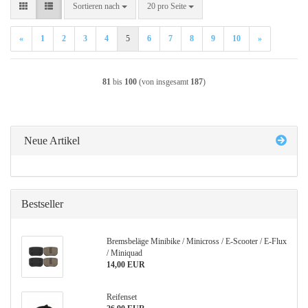
Sortieren nach
pro Seite
Sortieren nach
20 pro Seite
«
1
2
3
4
5
6
7
8
9
10
»
81
bis
100
(von insgesamt
187
)
Neue Artikel
Bestseller
Bremsbeläge Minibike / Minicross / E-Scooter / E-Flux
/ Miniquad
14,00 EUR
Reifenset