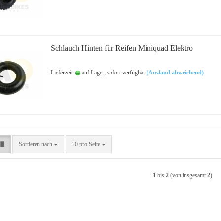
Schlauch Hinten für Reifen Miniquad Elektro
Lieferzeit:
auf Lager, sofort verfügbar
(Ausland abweichend)
Sortieren nach
pro Seite
Sortieren nach
20 pro Seite
1
bis
2
(von insgesamt
2
)