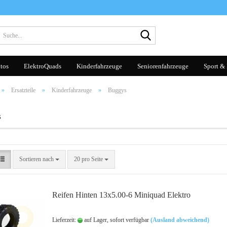
Suche...
tos
ElektroQuads
Kinderfahrzeuge
Seniorenfahrzeuge
Sport & 
»
Ersatzteile
»
Kinderfahrzeuge
»
Buggys
s
Sortieren nach
pro Seite
Sortieren nach
20 pro Seite
Reifen Hinten 13x5.00-6 Miniquad Elektro
Lieferzeit:
auf Lager, sofort verfügbar
(Ausland abweichend)