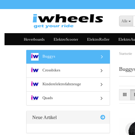
Alle
Hoverboards
ElektroScooter
ElektroRoller
ElektroAu
Startseite
Buggys
Buggy
Crossbikes
Kinderelektrofahrzeuge
Quads
Neue Artikel