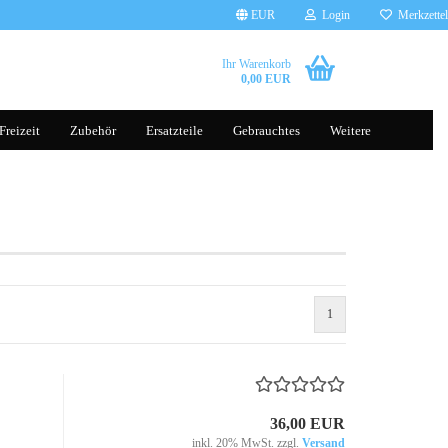
EUR
Login
Merkzettel
Ihr Warenkorb
0,00 EUR
Freizeit
Zubehör
Ersatzteile
Gebrauchtes
Weitere
Brillen
Tauchscooter
Handschuhe
Helme
Kleidung
1
Gepäcksysteme
Rucksäcke
Komfort, Schutz & Sicherheit
Transporttaschen Balance Scoot
36,00 EUR
sonst. Zubehör
Silikonhüllen
inkl. 20% MwSt. zzgl.
Versand