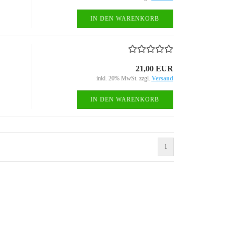
EV2000
Buggys
IN DEN WARENKORB
Hawk, Hawk 2.0
Crossbikes
Kinderelektrofa
Quads
21,00 EUR
inkl. 20% MwSt. zzgl.
Versand
IN DEN WARENKORB
1