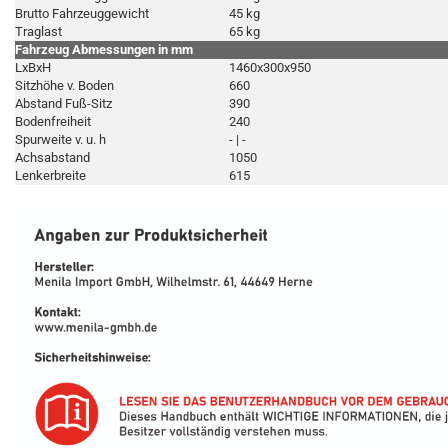
Brutto Fahrzeuggewicht
45 kg
Traglast
65 kg
Fahrzeug Abmessungen in mm
LxBxH
1460x300x950
Sitzhöhe v. Boden
660
Abstand Fuß-Sitz
390
Bodenfreiheit
240
Spurweite v. u. h
- | -
Achsabstand
1050
Lenkerbreite
615