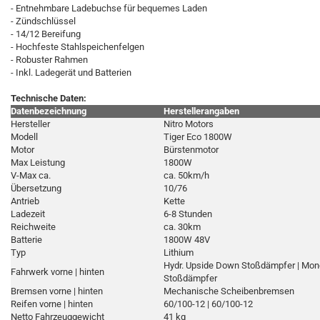
- Entnehmbare Ladebuchse für bequemes Laden
- Zündschlüssel
- 14/12 Bereifung
- Hochfeste Stahlspeichenfelgen
- Robuster Rahmen
- Inkl. Ladegerät und Batterien
Technische Daten:
Datenbezeichnung
Herstellerangaben
Hersteller
Nitro Motors
Modell
Tiger Eco 1800W
Motor
Bürstenmotor
Max Leistung
1800W
V-Max ca.
ca. 50km/h
Übersetzung
10/76
Antrieb
Kette
Ladezeit
6-8 Stunden
Reichweite
ca. 30km
Batterie
1800W 48V
Typ
Lithium
Hydr. Upside Down Stoßdämpfer | Mo
Fahrwerk vorne | hinten
Stoßdämpfer
Bremsen vorne | hinten
Mechanische Scheibenbremsen
Reifen vorne | hinten
60/100-12 | 60/100-12
Netto Fahrzeuggewicht
41 kg