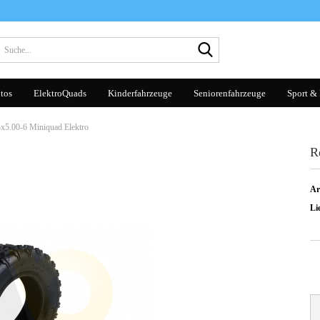
Suche...
tos
ElektroQuads
Kinderfahrzeuge
Seniorenfahrzeuge
Sport & 
3x5.00-6 Miniquad Elektro
R
Ar
Lie