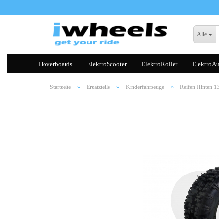
Alle
Hoverboards
ElektroScooter
ElektroRoller
ElektroAu
Startseite
»
Ersatzteile
»
Kinderfahrzeuge
»
Reifen Hinten 1