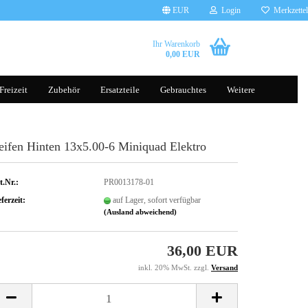
EUR
Login
Merkzettel
Ihr Warenkorb
0,00 EUR
Freizeit
Zubehör
Ersatzteile
Gebrauchtes
Weitere
eifen Hinten 13x5.00-6 Miniquad Elektro
Brillen
Tauchscooter
Handschuhe
Helme
t.Nr.:
PR0013178-01
Kleidung
ferzeit:
auf Lager, sofort verfügbar
(Ausland abweichend)
36,00 EUR
Gepäcksysteme
Rucksäcke
inkl. 20% MwSt. zzgl.
Versand
Komfort, Schutz & Sicherheit
Transporttaschen Balance Scoot
sonst. Zubehör
Silikonhüllen