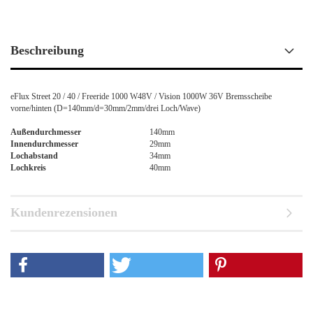
Beschreibung
eFlux Street 20 / 40 / Freeride 1000 W48V / Vision 1000W 36V Bremsscheibe
vorne/hinten (D=140mm/d=30mm/2mm/drei Loch/Wave)
Außendurchmesser
140mm
Innendurchmesser
29mm
Lochabstand
34mm
Lochkreis
40mm
Kundenrezensionen