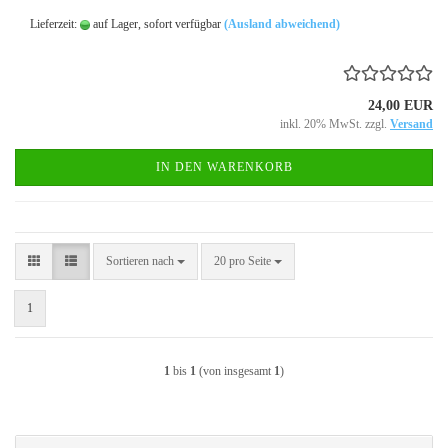
Lieferzeit:
auf Lager, sofort verfügbar
(Ausland abweichend)
24,00 EUR
inkl. 20% MwSt. zzgl.
Versand
IN DEN WARENKORB
Sortieren nach
pro Seite
Sortieren nach
20 pro Seite
1
1
bis
1
(von insgesamt
1
)