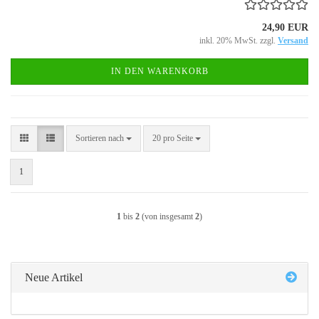
24,90 EUR
inkl. 20% MwSt. zzgl.
Versand
IN DEN WARENKORB
Sortieren nach
pro Seite
Sortieren nach
20 pro Seite
1
1
bis
2
(von insgesamt
2
)
Neue Artikel