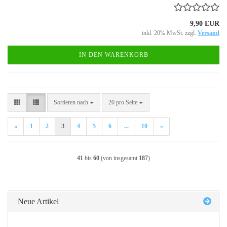
9,90 EUR
inkl. 20% MwSt. zzgl.
Versand
IN DEN WARENKORB
Sortieren nach
pro Seite
Sortieren nach
20 pro Seite
«
1
2
3
4
5
6
...
10
»
41
bis
60
(von insgesamt
187
)
Neue Artikel