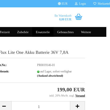
EUR
Login
Merkzettel
Ihr Warenkorb
0,00 EUR
Freizeit
Zubehör
Ersatzteile
Gebrauchtes
Weitere
Flux Lite One Akku Batterie 36V 7,8A
Brillen
Tauchscooter
Handschuhe
Helme
t.Nr.:
PR0019146-01
Kleidung
ferzeit:
auf Lager, sofort verfügbar
(Ausland abweichend)
199,00 EUR
Gepäcksysteme
Rucksäcke
inkl. 20% MwSt. zzgl.
Versand
Komfort, Schutz & Sicherheit
Transporttaschen Balance Scoot
sonst. Zubehör
Silikonhüllen