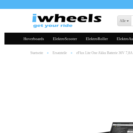
Alle
Hoverboards
ElektroScooter
ElektroRoller
ElektroAu
Startseite
»
Ersatzteile
»
eFlux Lite One Akku Batterie 36V 7,8A