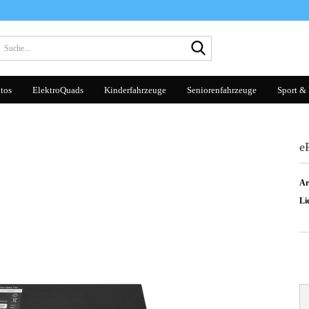
Suche...
tos
ElektroQuads
Kinderfahrzeuge
Seniorenfahrzeuge
Sport & 
e
Ar
Lie