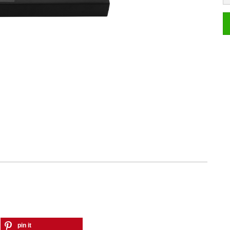
pin it