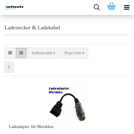
Ladestecker & Ladekabel
Sortieren nach
pro Seite
Sortieren nach
20 pro Seite
1
Ladeadapter für Bleiakkus