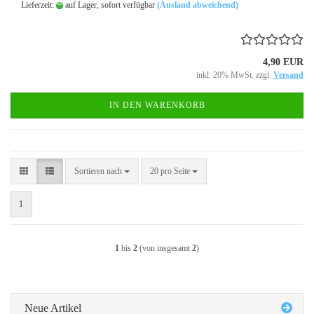
Lieferzeit:
auf Lager, sofort verfügbar
(Ausland abweichend)
4,90 EUR
inkl. 20% MwSt. zzgl.
Versand
IN DEN WARENKORB
Sortieren nach
pro Seite
Sortieren nach
20 pro Seite
1
1
bis
2
(von insgesamt
2
)
Neue Artikel