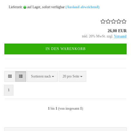
Lieferzeit:
auf Lager, sofort verfügbar
(Ausland abweichend)
26,00 EUR
inkl. 20% MwSt. zzgl.
Versand
IN DEN WARENKORB
Sortieren nach
pro Seite
Sortieren nach
20 pro Seite
1
1
bis
1
(von insgesamt
1
)