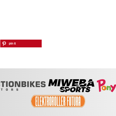
pin it