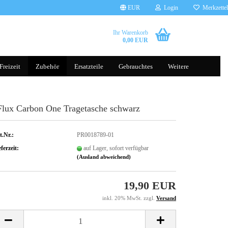
EUR
Login
Merkzettel
Ihr Warenkorb
0,00 EUR
Freizeit
Zubehör
Ersatzteile
Gebrauchtes
Weitere
Flux Carbon One Tragetasche schwarz
Brillen
Tauchscooter
Handschuhe
Helme
t.Nr.:
PR0018789-01
Kleidung
ferzeit:
auf Lager, sofort verfügbar
(Ausland abweichend)
19,90 EUR
Gepäcksysteme
Rucksäcke
inkl. 20% MwSt. zzgl.
Versand
Komfort, Schutz & Sicherheit
Transporttaschen Balance Scoot
sonst. Zubehör
Silikonhüllen