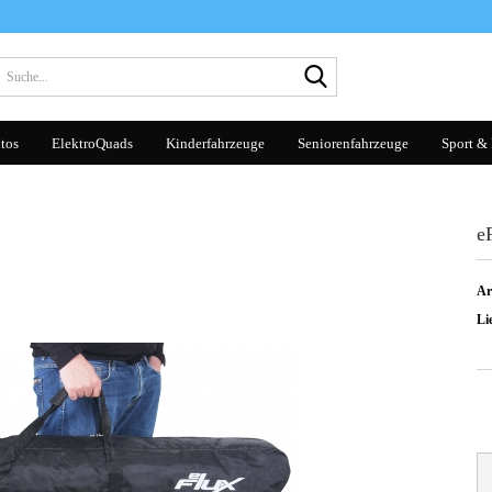
Suche...
tos
ElektroQuads
Kinderfahrzeuge
Seniorenfahrzeuge
Sport & 
e
Ar
Lie