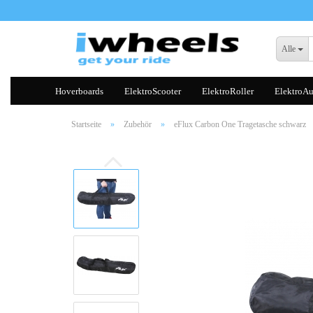
Alle
Hoverboards
ElektroScooter
ElektroRoller
ElektroAu
Startseite
»
Zubehör
»
eFlux Carbon One Tragetasche schwarz