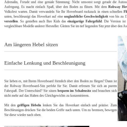
Adrenalin, Freude und eine geniale Stimmung: Nicht umsonst sorgt gerade die Autosc
Aufregung. Es macht einfach Spaß, über den Boden zu flitzen. Mit dem
Robway Hov
Volksfest warten. Damit verwandeln Sie Ihr Hoverboard ruckzuck in einen schnellen
Fl
unten, beschleunigt das Hoverkart auf eine
unglaubliche Geschwindigkeit
von bis zu 1
verstellen
. So genießen auch Ihre Kids das
einzigartige Fahrgefühl
. Die Version i
vergleichbare Modelle anderer Hersteller. Gleiten Sie im tief liegenden Sitz jetzt über den
Am längeren Hebel sitzen
Einfache Lenkung und Beschleunigung
Sie lieben es, mit Ihrem Hoverboard förmlich über den Boden zu fliegen? Dann ist
der Robway Hoverboard-Sitz perfekt für Sie. Damit erfreuen Sie sich an purem
Fahrspaß. Der Unterschied? Sie sitzen
bequem im Schalensitz
und brauchen sich
nicht mehr auf das Halten des Gleichgewichts zu konzentrieren.
Mit den
griffigen Hebeln
lenken Sie das Hoverkart einfach und präzise. Zum
Beschleunigen drücken Sie die beiden Griffe nach unten. Um zu bremsen, bewegen
Sie diese wieder nach oben.