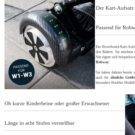
Der Kart-Aufsatz
Passend für Rob
Ein Hoverboard-Kart-Aufs
drei Rädern. Sie möchten 
Sitz eignet sich beispiels
Robway
.
Sie haben daheim bereits 
auch für
ähnliche Größ
besonders flexibles Modell
Ob kurze Kinderbeine oder großer Erwachsener
Länge in acht Stufen verstellbar