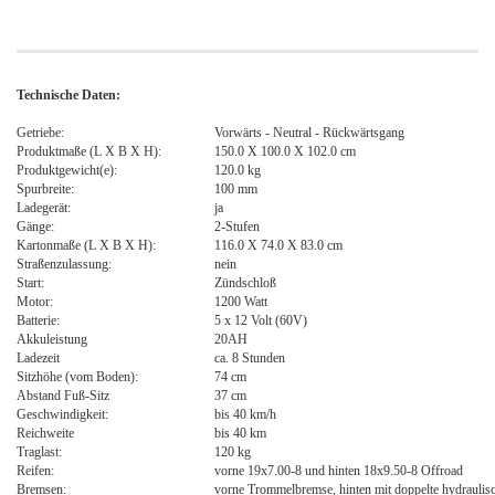
Technische Daten:
Getriebe:
Vorwärts - Neutral - Rückwärtsgang
Produktmaße (L X B X H):
150.0 X 100.0 X 102.0 cm
Produktgewicht(e):
120.0 kg
Spurbreite:
100 mm
Ladegerät:
ja
Gänge:
2-Stufen
Kartonmaße (L X B X H):
116.0 X 74.0 X 83.0 cm
Straßenzulassung:
nein
Start:
Zündschloß
Motor:
1200 Watt
Batterie:
5 x 12 Volt (60V)
Akkuleistung
20AH
Ladezeit
ca. 8 Stunden
Sitzhöhe (vom Boden):
74 cm
Abstand Fuß-Sitz
37 cm
Geschwindigkeit:
bis 40 km/h
Reichweite
bis 40 km
Traglast:
120 kg
Reifen:
vorne 19x7.00-8 und hinten 18x9.50-8 Offroad
Bremsen:
vorne Trommelbremse, hinten mit doppelte hydrauli