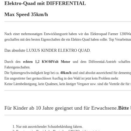
Elektro-Quad mit DIFFERENTIAL
Max Speed 35km/h
Nach einer mehrmonatigen Entwicklungszeit haben wir das Elektroquad Farmer 1200Watt
geschaffen mit den besten Eigenschaften die ein Elektro-Quad haben sollte. Top Verarbeit
Das absolute LUXUS KINDER ELEKTRO QUAD.
Durch den
echten 1,2 KW/60Volt Motor
und dem Differential-Antrieb schaffen
Fahreigenschaften.
Die Spitzengeschwindigkeit liegt bei ca.
40km/h
und sind absolut ausreichend für dement
Ein ungestörter fast geräuschloser Ausflug in den Wald ist jetzt kein Problem mehr.
Keine Lärmbelästigung, kein Qualmen, kein lästiger Vergaser usw. sind die Vorteile die für
Für Kinder ab 10 Jahre geeignet und für Erwachsene.
Bitte
Nur mit ausreichender Schutzbekleidung fahren.