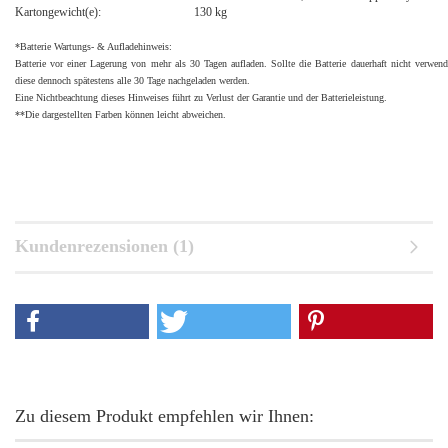
Kartongewicht(e):
130 kg
*Batterie Wartungs- & Aufladehinweis:
Batterie vor einer Lagerung von mehr als 30 Tagen aufladen. Sollte die Batterie dauerhaft nicht verwen
diese dennoch spätestens alle 30 Tage nachgeladen werden.
Eine Nichtbeachtung dieses Hinweises führt zu Verlust der Garantie und der Batterieleistung.
**Die dargestellten Farben können leicht abweichen.
Kundenrezensionen (1)
Zu diesem Produkt empfehlen wir Ihnen: