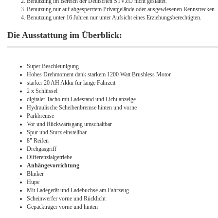
Benutzung im Bereich der Deutschen STVZO nicht gestattet.
Benutzung nur auf abgesperrtem Privatgelände oder ausgewiesenen Rennstrecken.
Benutzung unter 16 Jahren nur unter Aufsicht eines Erziehungsberechtigten.
Die Ausstattung im Überblick:
Super Beschleunigung
Hohes Drehmoment dank starkem 1200 Watt Brushless Motor
starker 20 AH Akku für lange Fahrzeit
2 x Schlüssel
digitaler Tacho mit Ladestand und Licht anzeige
Hydraulische Scheibenbremse hinten und vorne
Parkbremse
Vor und Rückwärtsgang umschaltbar
Spur und Sturz einstellbar
8" Reifen
Drehgasgriff
Differenzialgetriebe
Anhängevorrichtung
Blinker
Hupe
Mit Ladegerät und Ladebuchse am Fahrzeug
Scheinwerfer vorne und Rücklicht
Gepäckträger vorne und hinten