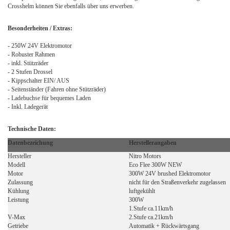
Crosshelm können Sie ebenfalls über uns erwerben.
Besonderheiten / Extras:
- 250W 24V Elektromotor
- Robuster Rahmen
- inkl. Stützräder
- 2 Stufen Drossel
- Kippschalter EIN/ AUS
- Seitenständer (Fahren ohne Stützräder)
- Ladebuchse für bequemes Laden
- Inkl. Ladegerät
Technische Daten:
Datenbezeichung
Herstellerangaben
Hersteller
Nitro Motors
Modell
Eco Flee 300W NEW
Motor
300W 24V brushed Elektromotor
Zulassung
nicht für den Straßenverkehr zugelassen
Kühlung
luftgekühlt
Leistung
300W
1.Stufe ca.11km/h
V-Max
2.Stufe ca.21km/h
Getriebe
Automatik + Rückwärtsgang