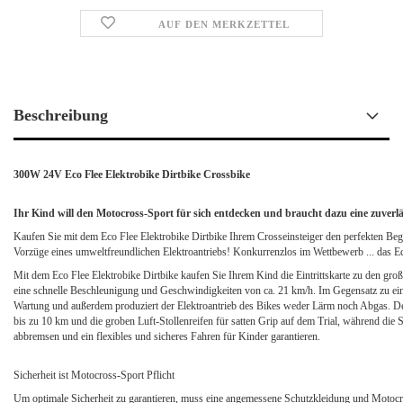
AUF DEN MERKZETTEL
Beschreibung
300W 24V Eco Flee Elektrobike Dirtbike Crossbike
Ihr Kind will den Motocross-Sport für sich entdecken und braucht dazu eine zuverl
Kaufen Sie mit dem Eco Flee Elektrobike Dirtbike Ihrem Crosseinsteiger den perfekten Begle
Vorzüge eines umweltfreundlichen Elektroantriebs! Konkurrenzlos im Wettbewerb ... das E
Mit dem Eco Flee Elektrobike Dirtbike kaufen Sie Ihrem Kind die Eintrittskarte zu den gro
eine schnelle Beschleunigung und Geschwindigkeiten von ca. 21 km/h. Im Gegensatz zu ei
Wartung und außerdem produziert der Elektroantrieb des Bikes weder Lärm noch Abgas. De
bis zu 10 km und die groben Luft-Stollenreifen für satten Grip auf dem Trial, während die 
abbremsen und ein flexibles und sicheres Fahren für Kinder garantieren.
Sicherheit ist Motocross-Sport Pflicht
Um optimale Sicherheit zu garantieren, muss eine angemessene Schutzkleidung und Motoc