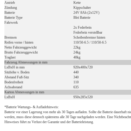
Antrieb
Kette
Zündung
Kippschalter
Batterie
24V 8Ah (2x12V)
Batterie Type
Blei Batterie
Fahrwerk
2x Federbein
Federbein verstellbar
Bremsen
Scheibenbremse hinten
Reifen vorne / hinten
110/50-6.5 / 110/50-6.5
Netto Fahrzeuggewicht
22kg
Brutto Fahrzeuggewicht
24kg
Traglast
40kg
Fahrzeug Abmessungen in mm
LxBxH in mm
920x400x720
Sitzhöhe v. Boden
440
Abstand Fuß-Sitz
340
Bodenfreiheit
110
Achsabstand
635
Karton Abmessungen in mm
LxBxH
950x285x520
*Batterie Wartungs- & Aufladehinweis:
Batterie vor einer Lagerung von mehr als 30 Tagen aufladen. Sollte die Batterie dauerhaft n
werden, muss diese dennoch spätestens alle 30 Tage nachgeladen werden. Eine Nichtbeacht
Hinweises führt zu Verlust der Garantie und der Batterieleistung.