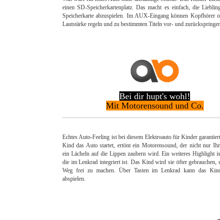
einen SD-Speicherkartenplatz. Das macht es einfach, die Lieb
Speicherkarte abzuspielen. Im AUX-Eingang können Kopfhörer o
Lautstärke regeln und zu bestimmten Titeln vor- und zurückspringe
Bei dir hupt's wohl!
Mit Motorensound und Co.
Echtes Auto-Feeling ist bei diesem Elektroauto für Kinder garantie
Kind das Auto startet, ertönt ein Motorensound, der nicht nur Ih
ein Lächeln auf die Lippen zaubern wird. Ein weiteres Highlight i
die im Lenkrad integriert ist. Das Kind wird sie öfter gebrauchen,
Weg frei zu machen. Über Tasten im Lenkrad kann das Kin
abspielen.