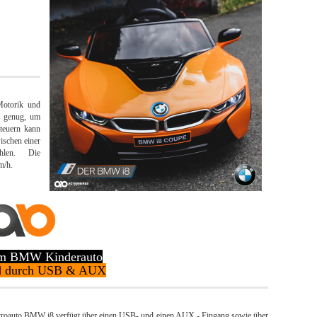
Motorik und
l genug, um
steuern kann
ischen einer
hlen. Die
m/h.
im BMW Kinderauto
nd durch USB & AUX
ktroauto BMW i8 verfügt über einen USB- und einen AUX - Eingang sowie über