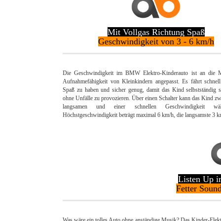
Mit Vollgas Richtung Spaß
Geschwindigkeit von 3 - 6 km/h
Die Geschwindigkeit im BMW Elektro-Kinderauto ist an die 
Aufnahmefähigkeit von Kleinkindern angepasst. Es fährt schnel
Spaß zu haben und sicher genug, damit das Kind selbstständig 
ohne Unfälle zu provozieren. Über einen Schalter kann das Kind zw
langsamen und einer schnellen Geschwindigkeit wä
Höchstgeschwindigkeit beträgt maximal 6 km/h, die langsamste 3 k
Listen Up 
Fetter Sou
Was wäre ein tolles Auto ohne anständige Musik? Das Kinder-Ele