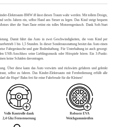
Kinder-Elektroauto BMW i8 lässt diesen Traum wahr werden. Mit tollem Design,
und sechs Jahren ein, selbst Hand ans Steuer zu legen. Das Kind steigt bequem
Motors über die Start-Taste ertönt ein tolles Motorengeräusch. Dank Soft-Start
eistung. Damit fährt das Auto in zwei Geschwindigkeiten, die vom Kind per
betrieb 1 bis 1,5 Stunden. In dieser Sonderausstattung besitzt das Auto einen
eise Fahrgeräusche und gute Bodenhaftung. Für Unterhaltung ist auch gesorgt:
den USB-Anschluss seine Lieblingsmusik oder Hörspiele hören. Ein 3-Punkt-
einen keine Schäden davontragen.
nung. Über diese kann das Auto vorwärts und rückwärts gefahren und gelenkt
traut, selbst zu fahren. Das Kinder-Elektroauto mit Fernbedienung erfüllt alle
 darf die Hupe! Bahn frei für reine Fahrfreude für die Kleinen!
Volle Kontrolle dank
Robuste EVA
2,4 Ghz Fernsteuerung
Weichgummireifen