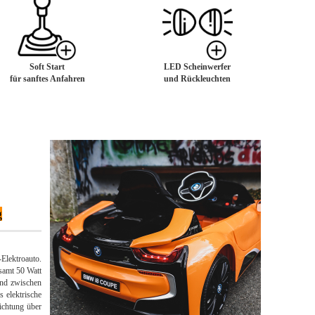
Soft Start
LED Scheinwerfer
für sanftes Anfahren
und Rückleuchten
g
Elektroauto.
samt 50 Watt
ind zwischen
 elektrische
ichtung über