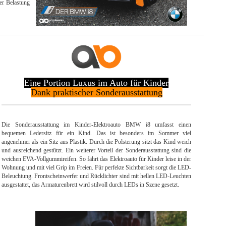
er Belastung
Eine Portion Luxus im Auto für Kinder
Dank praktischer Sonderausstattung
Die Sonderausstattung im Kinder-Elektroauto BMW i8 umfasst einen
bequemen Ledersitz für ein Kind. Das ist besonders im Sommer viel
angenehmer als ein Sitz aus Plastik. Durch die Polsterung sitzt das Kind weich
und ausreichend gestützt. Ein weiterer Vorteil der Sonderausstattung sind die
weichen EVA-Vollgummireifen. So fährt das Elektroauto für Kinder leise in der
Wohnung und mit viel Grip im Freien. Für perfekte Sichtbarkeit sorgt die LED-
Beleuchtung. Frontscheinwerfer und Rücklichter sind mit hellen LED-Leuchten
ausgestattet, das Armaturenbrett wird stilvoll durch LEDs in Szene gesetzt.