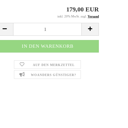
EV2000
Buggys
179,00 EUR
Hawk, Hawk 2.0
Crossbikes
inkl. 20% MwSt. zzgl.
Versand
Kinderelektrofa
Quads
AUF DEN MERKZETTEL
WOANDERS GÜNSTIGER?