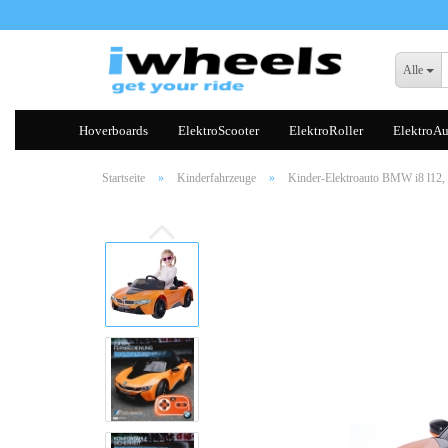
Alle
Hoverboards
ElektroScooter
ElektroRoller
ElektroAu
Startseite
»
Kinderfahrzeuge
»
Kinder-Elektroauto BMW i8 l12, 