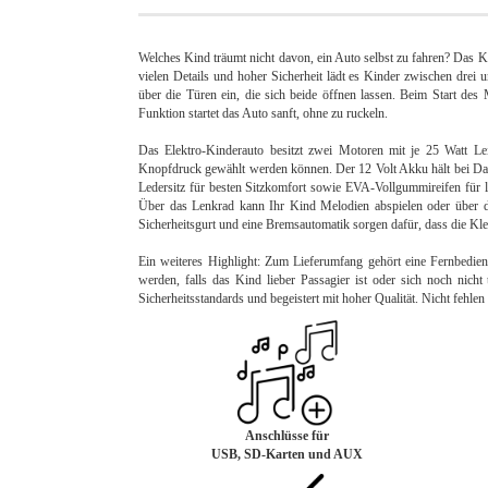
Welches Kind träumt nicht davon, ein Auto selbst zu fahren? Das 
vielen Details und hoher Sicherheit lädt es Kinder zwischen drei 
über die Türen ein, die sich beide öffnen lassen. Beim Start des 
Funktion startet das Auto sanft, ohne zu ruckeln.
Das Elektro-Kinderauto besitzt zwei Motoren mit je 25 Watt L
Knopfdruck gewählt werden können. Der 12 Volt Akku hält bei Dauer
Ledersitz für besten Sitzkomfort sowie EVA-Vollgummireifen für l
Über das Lenkrad kann Ihr Kind Melodien abspielen oder über 
Sicherheitsgurt und eine Bremsautomatik sorgen dafür, dass die Kl
Ein weiteres Highlight: Zum Lieferumfang gehört eine Fernbedie
werden, falls das Kind lieber Passagier ist oder sich noch nicht 
Sicherheitsstandards und begeistert mit hoher Qualität. Nicht fehlen
Anschlüsse für
USB, SD-Karten und AUX