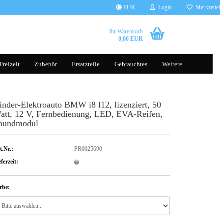
EUR
Login
Merkzettel
Ihr Warenkorb
0,00 EUR
Freizeit
Zubehör
Ersatzteile
Gebrauchtes
Weitere
inder-Elektroauto BMW i8 l12, lizenziert, 50
Brillen
Tauchscooter
att, 12 V, Fernbedienung, LED, EVA-Reifen,
Handschuhe
oundmodul
Helme
Kleidung
t.Nr.:
PR0025690
ferzeit:
Gepäcksysteme
Rucksäcke
rbe:
Komfort, Schutz & Sicherheit
Transporttaschen Balance Scoot
sonst. Zubehör
Silikonhüllen