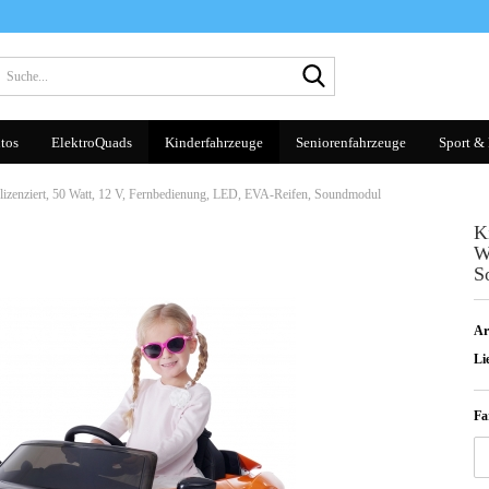
Suche...
tos
ElektroQuads
Kinderfahrzeuge
Seniorenfahrzeuge
Sport & 
lizenziert, 50 Watt, 12 V, Fernbedienung, LED, EVA-Reifen, Soundmodul
K
W
S
Ar
Lie
Fa