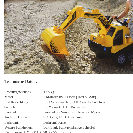
Te
chnische Daten:
Produktgewicht(e):
17.5 kg
Motor:
2 Motoren 6V 25 Watt (Total 50Watt)
Led Beleuchtung:
LED Scheinwerfer, LED Kettenbeleuchtung
Getriebe:
3 x Vorwärts + 1 x Rückwärts
Lenkrad:
Lenkrad mit Sound für Hupe und Musik
Audiofunktionen:
SD-Karte, USB-Anschluss
Federung:
Federung vorne
Weitere Funktionen:
Soft-Start, Funktionsfähige Schaufel
Kartonmaße (L X B X H):
98.0 x 55.0 x 44.5 cm