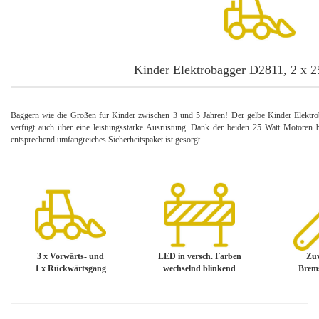
Kinder Elektrobagger D2811, 2 x 2
Baggern wie die Großen für Kinder zwischen 3 und 5 Jahren! Der gelbe Kinder Elektrob
verfügt auch über eine leistungsstarke Ausrüstung. Dank der beiden 25 Watt Motoren b
entsprechend umfangreiches Sicherheitspaket ist gesorgt.
3 x Vorwärts- und
LED in versch. Farben
Zuv
1 x Rückwärtsgang
wechselnd blinkend
Brem