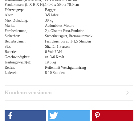
Produktmaße (L X B X H):
140.0 x 50.0 x 70.0 cm
Fahrzeugtyp:
Bagger
Alter:
3-5 Jahre
Max. Zuladung:
30 kg
Marke:
Actionbikes Motors
Fernbedienung:
2,4 Ghz mit First-Funktion
Sicherheit:
Sicherheitsgurt, Bremsautomatik
Betriebsdauer:
Fahrdauer bis zu 1-1,5 Stunden
Sitz:
Sitz für 1 Person
Batterie:
6 Volt 7AH
Geschwindigkeit:
ca. 3-6 Km/h
Kartongewicht(e):
19.5 kg
Reifen:
Reifen mit Weichgummiring
Ladezeit:
8-10 Stunden
Kundenrezensionen