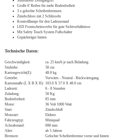
Stufenloser Drehgasgriff
Große 6' Reifen für mehr Bodenfreiheit
3 x gelochte Scheibenbremsen
Zündschloss mit 2 Schlüsseln
Kontrolllampe für den Ladezustand
LED Frontscheinwerfer für gute Sichtverhältnisse
Mit Safety Touch System Fußschalter
Gepäckträger hinten
Technische Daten:
Geschwindigkeit:
ca. 25 km/h je nach Beladung
Sitzhöhe:
50 cm
Kartongewicht(E):
48.0 kg
Getriebe:
Vorwärts - Neutral - Rückwärtsgang
Kartonmaße (L X B X H):
103.0 X 57.0 X 48.0 cm
Ladezeit:
6 - 8 Stunden
Zuladung:
50 Kg
Bodenfreiheit:
85 mm
Motor:
36 Volt 1000 Watt
Start:
Zündschloß
Motorart:
Elektro
Fahrzeugtyp:
Miniquad
Achsabstand:
690 mm
Alter:
ab 5 Jahren
Bremsen:
Gelochte Scheibenbremse vorne und hinten