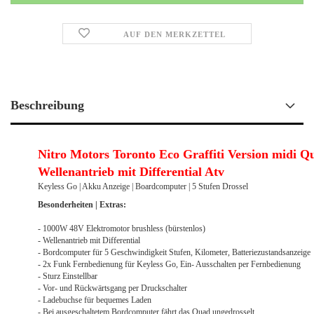
AUF DEN MERKZETTEL
Beschreibung
Nitro Motors Toronto Eco Graffiti Version midi 
Wellenantrieb mit Differential Atv
Keyless Go | Akku Anzeige | Boardcomputer | 5 Stufen Drossel
Besonderheiten
| Extras:
- 1000W 48V Elektromotor brushless (bürstenlos)
- Wellenantrieb mit Differential
- Bordcomputer für 5 Geschwindigkeit Stufen, Kilometer, Batteriezustandsanzeige
- 2x Funk Fernbedienung für Keyless Go, Ein- Ausschalten per Fernbedienung
- Sturz Einstellbar
- Vor- und Rückwärtsgang per Druckschalter
- Ladebuchse für bequemes Laden
- Bei ausgeschaltetem Bordcomputer fährt das Quad ungedrosselt