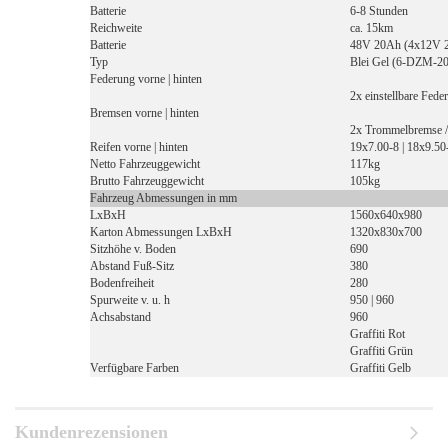
Batterie
6-8 Stunden
Reichweite
ca. 15km
Batterie
48V 20Ah (4x12V 
Typ
Blei Gel (6-DZM-20
Federung vorne | hinten
2x einstellbare Feder
Bremsen vorne | hinten
2x Trommelbremse /
Reifen vorne | hinten
19x7.00-8 | 18x9.50
Netto Fahrzeuggewicht
117kg
Brutto Fahrzeuggewicht
105kg
Fahrzeug Abmessungen in mm
LxBxH
1560x640x980
Karton Abmessungen LxBxH
1320x830x700
Sitzhöhe v. Boden
690
Abstand Fuß-Sitz
380
Bodenfreiheit
280
Spurweite v. u. h
950 | 960
Achsabstand
960
Graffiti Rot
Graffiti Grün
Verfügbare Farben
Graffiti Gelb
Kundenrezensionen