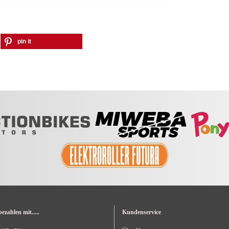
pin it
zahlen mit.....
Kundenservice