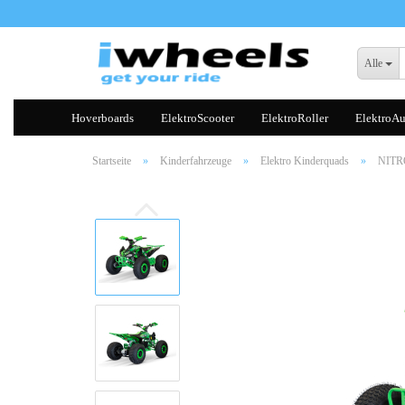
Alle
Hoverboards
ElektroScooter
ElektroRoller
ElektroAu
Startseite
»
Kinderfahrzeuge
»
Elektro Kinderquads
»
NITRO