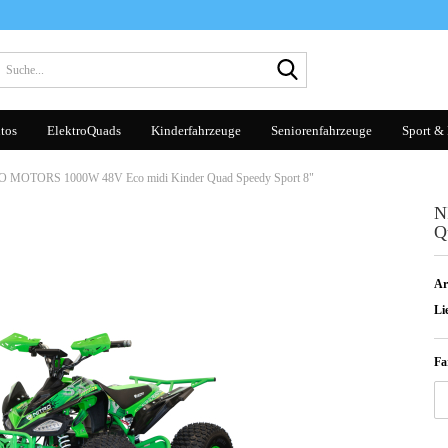
Suche...
tos
ElektroQuads
Kinderfahrzeuge
Seniorenfahrzeuge
Sport & 
 MOTORS 1000W 48V Eco midi Kinder Quad Speedy Sport 8"
N
Q
Ar
Lie
Fa