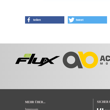
teilen
tweet
SICHER be
MEHR ÜBER...
Impressum