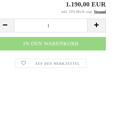
1.190,00 EUR
EV2000
Buggys
inkl. 20% MwSt. zzgl.
Versand
Hawk, Hawk 2.0
Crossbikes
Kinderelektrofa
Quads
AUF DEN MERKZETTEL