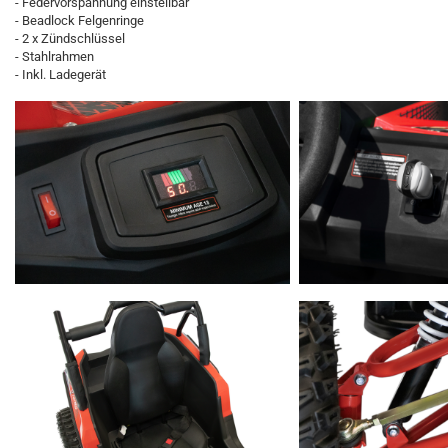
- Federvorspannung einstellbar
- Beadlock Felgenringe
- 2 x Zündschlüssel
- Stahlrahmen
- Inkl. Ladegerät