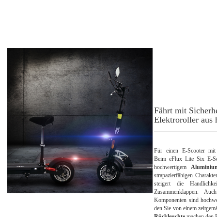
Fährt mit Sicherh
Elektroroller au
Für einen E-Scooter mit 
Beim eFlux Lite Six E-Sc
hochwertigem
Aluminiu
strapazierfähigen Charakt
steigert die Handlich
Zusammenklappen. Auc
Komponenten sind hochwer
den Sie von einem zeitgem
Rückleuchte
machen den El