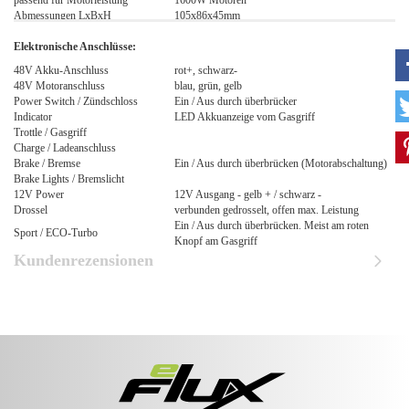
passend für Motorleistung
1600W Motoren
Abmessungen LxBxH
105x86x45mm
Elektronische Anschlüsse:
48V Akku-Anschluss
rot+, schwarz-
48V Motoranschluss
blau, grün, gelb
Power Switch / Zündschloss
Ein / Aus durch überbrücker
Indicator
LED Akkuanzeige vom Gasgriff
Trottle / Gasgriff
Charge / Ladeanschluss
Brake / Bremse
Ein / Aus durch überbrücken (Motorabschaltung)
Brake Lights / Bremslicht
12V Power
12V Ausgang - gelb + / schwarz -
Drossel
verbunden gedrosselt, offen max. Leistung
Ein / Aus durch überbrücken. Meist am roten
Sport / ECO-Turbo
Knopf am Gasgriff
Kundenrezensionen