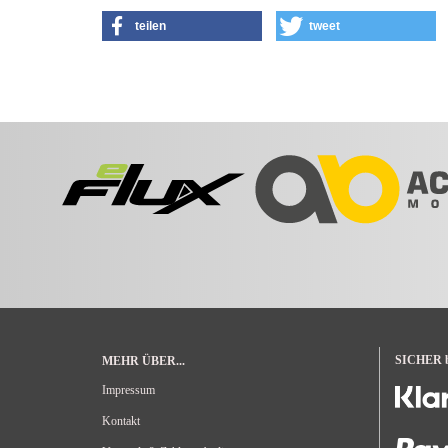
teilen
tweet
SICHER be
MEHR ÜBER...
Impressum
Kontakt