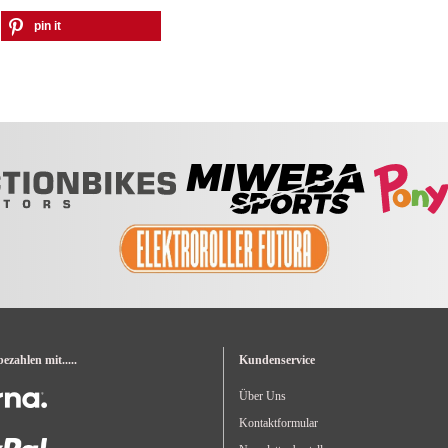
pin it
zahlen mit.....
Kundenservice
Über Uns
Kontaktformular