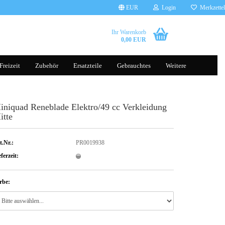
EUR
Login
Merkzettel
Ihr Warenkorb
0,00 EUR
Freizeit
Zubehör
Ersatzteile
Gebrauchtes
Weitere
iniquad Reneblade Elektro/49 cc Verkleidung
Brillen
Tauchscooter
itte
Handschuhe
Helme
Kleidung
t.Nr.:
PR0019938
ferzeit:
rbe:
Gepäcksysteme
Rucksäcke
Komfort, Schutz & Sicherheit
Transporttaschen Balance Scoot
sonst. Zubehör
Silikonhüllen