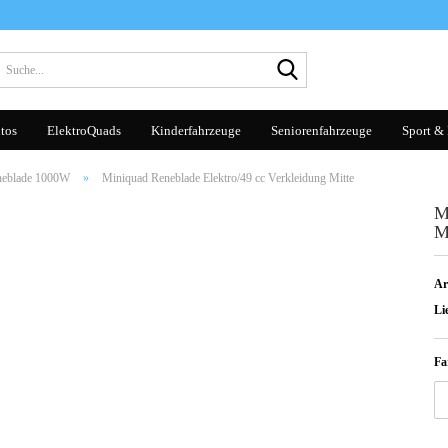
Suche...
tos
ElektroQuads
Kinderfahrzeuge
Seniorenfahrzeuge
Sport & 
neblade 1000W
»
Miniquad Reneblade Elektro/49 cc Verkleidung Mitte
M
M
Ar
Lie
Fa