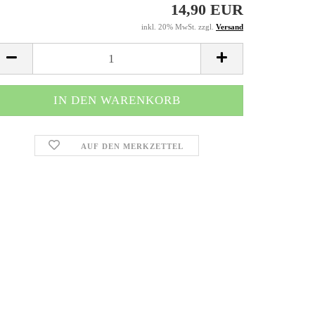
14,90 EUR
EV2000
Buggys
inkl. 20% MwSt. zzgl.
Versand
Hawk, Hawk 2.0
Crossbikes
Kinderelektrofa
Quads
AUF DEN MERKZETTEL