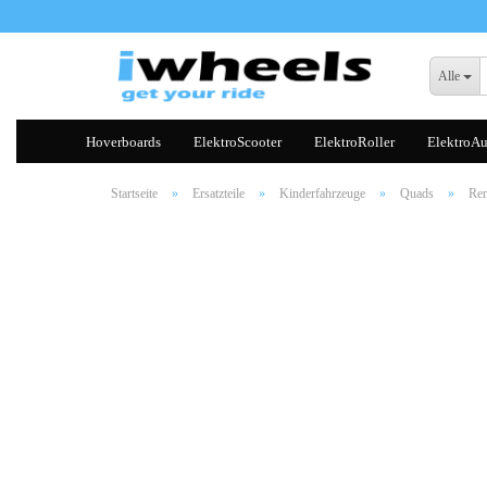
Alle
Hoverboards
ElektroScooter
ElektroRoller
ElektroAu
Startseite
»
Ersatzteile
»
Kinderfahrzeuge
»
Quads
»
Re