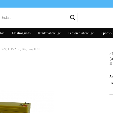
Suche...
tos
ElektroQuads
Kinderfahrzeuge
Seniorenfahrzeuge
Sport & 
 36V) L:15,2 cm, B:6,5 cm, H:10 c
e
(
B
Ar
Lie