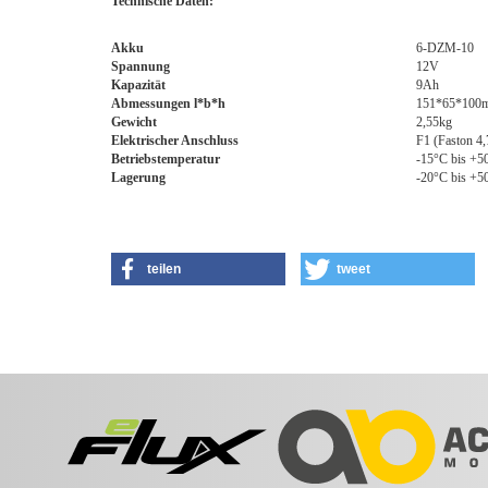
Technische Daten:
Akku
6-DZM-10
Spannung
12V
Kapazität
9Ah
Abmessungen l*b*h
151*65*100
Gewicht
2,55kg
Elektrischer Anschluss
F1 (Faston 4
Betriebstemperatur
-15°C bis +5
Lagerung
-20°C bis +5
teilen
tweet