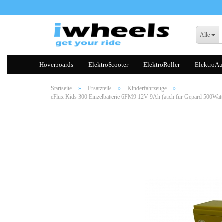
Alle
Hoverboards
ElektroScooter
ElektroRoller
ElektroAu
Startseite
»
Ersatzteile
»
Kinderfahrzeuge
»
eFlux Kids 300 Einzelbatterie 6FM9 12V 9Ah (auch für Gepard 500Watt