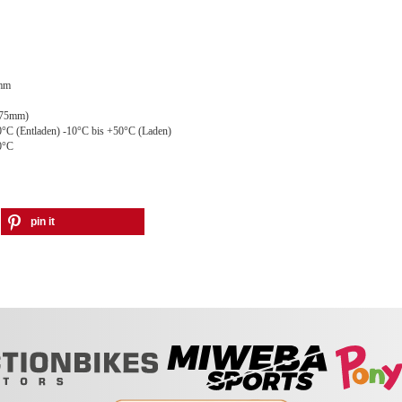
mm
,75mm)
0°C (Entladen) -10°C bis +50°C (Laden)
0°C
pin it