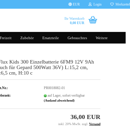
EUR
Login
Merkzettel
Ihr Warenkorb
0,00 EUR
Freizeit
Zubehör
Ersatzteile
Gebrauchtes
Weitere
Flux Kids 300 Einzelbatterie 6FM9 12V 9Ah
Brillen
Tauchscooter
auch für Gepard 500Watt 36V) L:15,2 cm,
Handschuhe
:6,5 cm, H:10 c
Helme
Kleidung
t.Nr.:
PR0018082-01
ferzeit:
auf Lager, sofort verfügbar
(Ausland abweichend)
Gepäcksysteme
Rucksäcke
36,00 EUR
Komfort, Schutz & Sicherheit
Transporttaschen Balance Scoot
sonst. Zubehör
Silikonhüllen
inkl. 20% MwSt. zzgl.
Versand