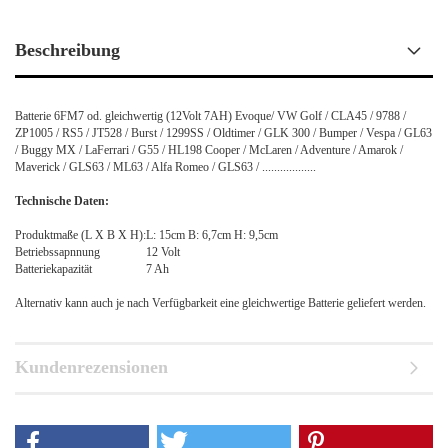
Beschreibung
Batterie 6FM7 od. gleichwertig (12Volt 7AH) Evoque/ VW Golf / CLA45 / 9788 /
ZP1005 / RS5 / JT528 / Burst / 1299SS / Oldtimer / GLK 300 / Bumper / Vespa / GL63
/ Buggy MX / LaFerrari / G55 / HL198 Cooper / McLaren / Adventure / Amarok /
Maverick / GLS63 / ML63 / Alfa Romeo / GLS63 / ..................
Technische Daten:
Produktmaße (L X B X H):
L: 15cm B: 6,7cm H: 9,5cm
Betriebssapnnung
12 Volt
Batteriekapazität
7 Ah
Alternativ kann auch je nach Verfügbarkeit eine gleichwertige Batterie geliefert werden.
Kundenrezensionen