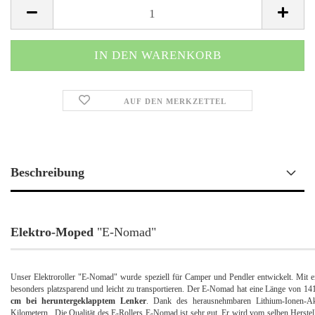
AUF DEN MERKZETTEL
Beschreibung
Elektro-Moped
"E-Nomad"
Unser Elektroroller "E-Nomad" wurde speziell für Camper und Pendler entwickelt. Mit 
besonders platzsparend und leicht zu transportieren. Der E-Nomad hat eine Länge von 1
cm bei heruntergeklapptem Lenker
. Dank des herausnehmbaren Lithium-Ionen-Ak
Kilometern. Die Qualität des E-Rollers E-Nomad ist sehr gut. Er wird vom selben Herstelle