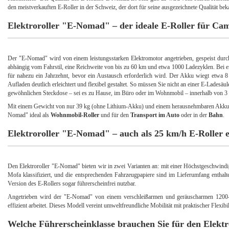
den meistverkauften E-Roller in der Schweiz, der dort für seine ausgezeichnete Qualität beka
Elektroroller "E-Nomad" – der ideale E-Roller für Ca
Der "E-Nomad" wird von einem leistungsstarken Elektromotor angetrieben, gespeist dur
abhängig vom Fahrstil, eine Reichweite von bis zu 60 km und etwa 1000 Ladezyklen. Bei ei
für nahezu ein Jahrzehnt, bevor ein Austausch erforderlich wird. Der Akku wiegt etwa 8 
Aufladen deutlich erleichtert und flexibel gestaltet. So müssen Sie nicht an einer E-Lades
gewöhnlichen Steckdose – sei es zu Hause, im Büro oder im Wohnmobil – innerhalb von 3 
Mit einem Gewicht von nur 39 kg (ohne Lithium-Akku) und einem herausnehmbaren Akku, d
Nomad" ideal als
Wohnmobil-Roller
und für den
Transport im Auto
oder in der
Bahn
.
Elektroroller "E-Nomad" – auch als 25 km/h E-Roller e
Den Elektroroller "E-Nomad" bieten wir in zwei Varianten an: mit einer Höchstgeschwind
Mofa klassifiziert, und die entsprechenden Fahrzeugpapiere sind im Lieferumfang enthal
Version des E-Rollers sogar führerscheinfrei nutzbar.
Angetrieben wird der "E-Nomad" von einem verschleißarmen und geräuscharmen 1200-
effizient arbeitet. Dieses Modell vereint umweltfreundliche Mobilität mit praktischer Flexibi
Welche Führerscheinklasse brauchen Sie für den
Elekt