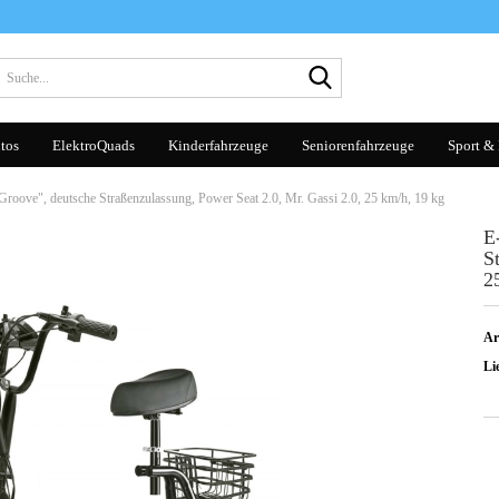
Suche...
tos
ElektroQuads
Kinderfahrzeuge
Seniorenfahrzeuge
Sport & 
Groove", deutsche Straßenzulassung, Power Seat 2.0, Mr. Gassi 2.0, 25 km/h, 19 kg
E
S
2
Ar
Lie