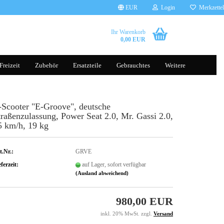
EUR
Login
Merkzettel
Ihr Warenkorb
0,00 EUR
Freizeit
Zubehör
Ersatzteile
Gebrauchtes
Weitere
-Scooter "E-Groove", deutsche
Brillen
Tauchscooter
traßenzulassung, Power Seat 2.0, Mr. Gassi 2.0,
Handschuhe
5 km/h, 19 kg
Helme
Kleidung
t.Nr.:
GRVE
ferzeit:
auf Lager, sofort verfügbar
(Ausland abweichend)
Gepäcksysteme
Rucksäcke
980,00 EUR
Komfort, Schutz & Sicherheit
Transporttaschen Balance Scoot
sonst. Zubehör
Silikonhüllen
inkl. 20% MwSt. zzgl.
Versand