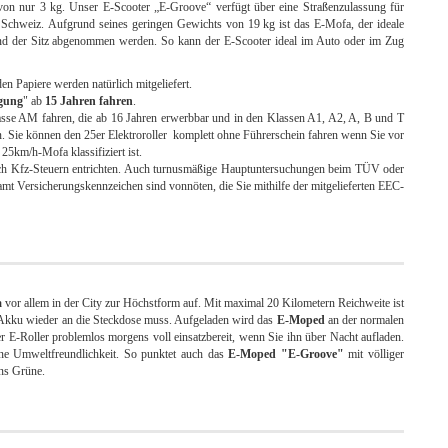
n nur 3 kg. Unser E-Scooter „E-Groove“ verfügt über eine Straßenzulassung für
 Schweiz. Aufgrund seines geringen Gewichts von 19 kg ist das E-Mofa, der ideale
nd der Sitz abgenommen werden. So kann der E-Scooter ideal im Auto oder im Zug
en Papiere werden natürlich mitgeliefert.
igung
" ab
15 Jahren fahren
.
asse AM fahren, die ab 16 Jahren erwerbbar und in den Klassen A1, A2, A, B und T
en. Sie können den 25er Elektroroller komplett ohne Führerschein fahren wenn Sie vor
 25km/h-Mofa klassifiziert ist.
h Kfz-Steuern entrichten. Auch turnusmäßige Hauptuntersuchungen beim TÜV oder
amt Versicherungskennzeichen sind vonnöten, die Sie mithilfe der mitgelieferten EEC-
a
vor allem in der City zur Höchstform auf. Mit maximal 20 Kilometern Reichweite ist
m-Akku wieder an die Steckdose muss. Aufgeladen wird das
E-Moped
an der normalen
r E-Roller problemlos morgens voll einsatzbereit, wenn Sie ihn über Nacht aufladen.
eine Umweltfreundlichkeit. So punktet auch das
E-Moped "E-Groove"
mit völliger
 ins Grüne.