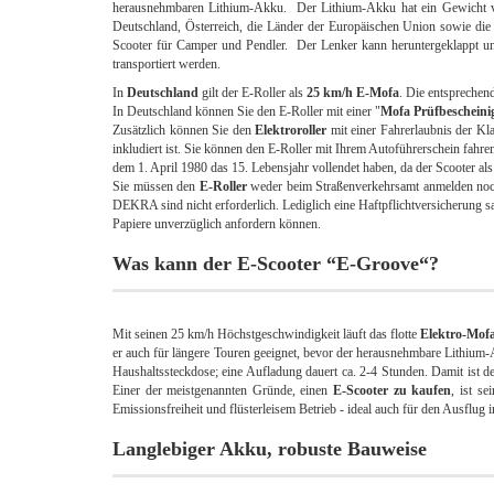
herausnehmbaren Lithium-Akku. Der Lithium-Akku hat ein Gewicht vo
Deutschland, Österreich, die Länder der Europäischen Union sowie die
Scooter für Camper und Pendler. Der Lenker kann heruntergeklappt u
transportiert werden.
In
Deutschland
gilt der E-Roller als
25 km/h E-Mofa
. Die entsprechend
In Deutschland können Sie den E-Roller mit einer "
Mofa Prüfbeschein
Zusätzlich können Sie den
Elektroroller
mit einer Fahrerlaubnis der Kl
inkludiert ist. Sie können den E-Roller mit Ihrem Autoführerschein fahr
dem 1. April 1980 das 15. Lebensjahr vollendet haben, da der Scooter als
Sie müssen den
E-Roller
weder beim Straßenverkehrsamt anmelden noc
DEKRA sind nicht erforderlich. Lediglich eine Haftpflichtversicherung s
Papiere unverzüglich anfordern können.
Was kann der E-Scooter “E-Groove“?
Mit seinen 25 km/h Höchstgeschwindigkeit läuft das flotte
Elektro-Mof
er auch für längere Touren geeignet, bevor der herausnehmbare Lithiu
Haushaltssteckdose; eine Aufladung dauert ca. 2-4 Stunden. Damit ist de
Einer der meistgenannten Gründe, einen
E-Scooter zu kaufen
, ist s
Emissionsfreiheit und flüsterleisem Betrieb - ideal auch für den Ausflug
Langlebiger Akku, robuste Bauweise