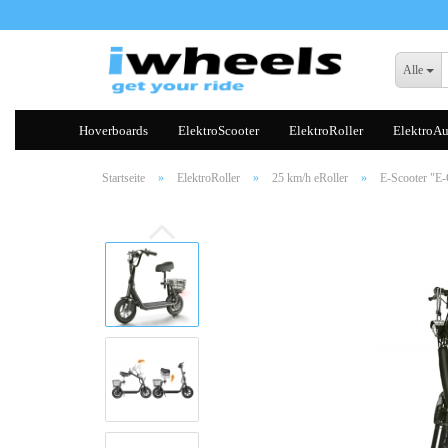
Alle
Hoverboards
ElektroScooter
ElektroRoller
ElektroAu
Startseite
»
ElektroRoller
»
25 km/h eRoller
»
E-Scooter "E-